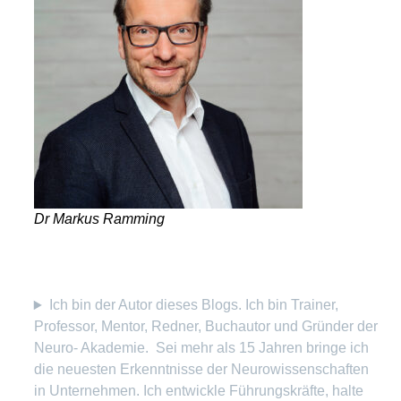
Dr Markus Ramming
Ich bin der Autor dieses Blogs. Ich bin Trainer,
Professor, Mentor, Redner, Buchautor und Gründer der
Neuro- Akademie. Sei mehr als 15 Jahren bringe ich
die neuesten Erkenntnisse der Neurowissenschaften
in Unternehmen. Ich entwickle Führungskräfte, halte