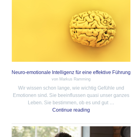
Neuro-emotionale Intelligenz für eine effektive Führung
von Markus Ramming
Wir wissen schon lange, wie wichtig Gefühle und
Emotionen sind. Sie beeinflussen quasi unser ganzes
Leben. Sie bestimmen, ob es und gut …
Continue reading