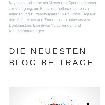
Keynotes und stehe als Mentor und Sparringspartner
zur Verfügung, um Firmen zu helfen, sich neu zu
erfinden und zu transformieren. Mein Fokus liegt auf
dem Aufbrechen und Erneuern von unbewussten
Denkmustern, kognitiven Verzerrungen und
Kulturveränderungen.
DIE NEUESTEN
BLOG BEITRÄGE