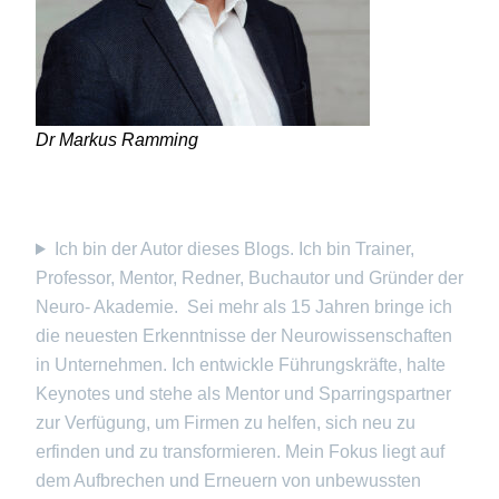
Dr Markus Ramming
Ich bin der Autor dieses Blogs. Ich bin Trainer,
Professor, Mentor, Redner, Buchautor und Gründer der
Neuro- Akademie. Sei mehr als 15 Jahren bringe ich
die neuesten Erkenntnisse der Neurowissenschaften
in Unternehmen. Ich entwickle Führungskräfte, halte
Keynotes und stehe als Mentor und Sparringspartner
zur Verfügung, um Firmen zu helfen, sich neu zu
erfinden und zu transformieren. Mein Fokus liegt auf
dem Aufbrechen und Erneuern von unbewussten