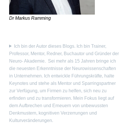
Dr Markus Ramming
Ich bin der Autor dieses Blogs. Ich bin Trainer,
Professor, Mentor, Redner, Buchautor und Gründer der
Neuro- Akademie. Sei mehr als 15 Jahren bringe ich
die neuesten Erkenntnisse der Neurowissenschaften
in Unternehmen. Ich entwickle Führungskräfte, halte
Keynotes und stehe als Mentor und Sparringspartner
zur Verfügung, um Firmen zu helfen, sich neu zu
erfinden und zu transformieren. Mein Fokus liegt auf
dem Aufbrechen und Erneuern von unbewussten
Denkmustern, kognitiven Verzerrungen und
Kulturveränderungen.