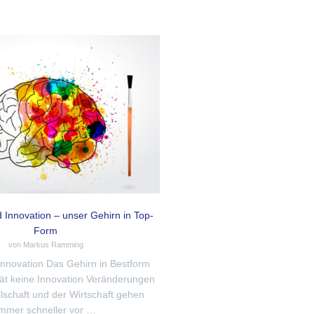
d Innovation – unser Gehirn in Top-
Form
von Markus Ramming
 Innovation Das Gehirn in Bestform
tät keine Innovation Veränderungen
llschaft und der Wirtschaft gehen
immer schneller vor …