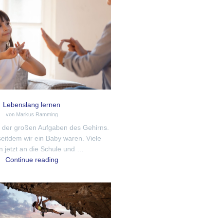
Lebenslang lernen
von Markus Ramming
e der großen Aufgaben des Gehirns.
seitdem wir ein Baby waren. Viele
 jetzt an die Schule und …
Continue reading