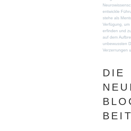
Neurowissensch
entwickle Führ
stehe als Ment
Verfügung, um 
erfinden und zu
auf dem Aufbr
unbewussten D
Verzerrungen 
DIE
NEU
BLO
BEI