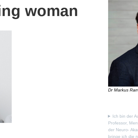
ing woman
Dr Markus Ra
Ich bin der A
Professor, Men
der Neuro- Aka
bringe ich die 