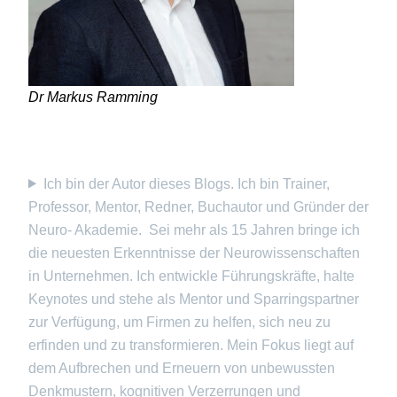
Dr Markus Ramming
Ich bin der Autor dieses Blogs. Ich bin Trainer,
Professor, Mentor, Redner, Buchautor und Gründer der
Neuro- Akademie. Sei mehr als 15 Jahren bringe ich
die neuesten Erkenntnisse der Neurowissenschaften
in Unternehmen. Ich entwickle Führungskräfte, halte
Keynotes und stehe als Mentor und Sparringspartner
zur Verfügung, um Firmen zu helfen, sich neu zu
erfinden und zu transformieren. Mein Fokus liegt auf
dem Aufbrechen und Erneuern von unbewussten
Denkmustern, kognitiven Verzerrungen und