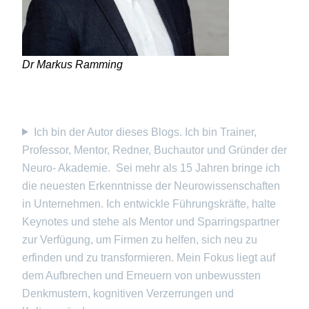
Dr Markus Ramming
Ich bin der Autor dieses Blogs. Ich bin Trainer,
Professor, Mentor, Redner, Buchautor und Gründer der
Neuro- Akademie. Sei mehr als 15 Jahren bringe ich
die neuesten Erkenntnisse der Neurowissenschaften
in Unternehmen. Ich entwickle Führungskräfte, halte
Keynotes und stehe als Mentor und Sparringspartner
zur Verfügung, um Firmen zu helfen, sich neu zu
erfinden und zu transformieren. Mein Fokus liegt auf
dem Aufbrechen und Erneuern von unbewussten
Denkmustern, kognitiven Verzerrungen und