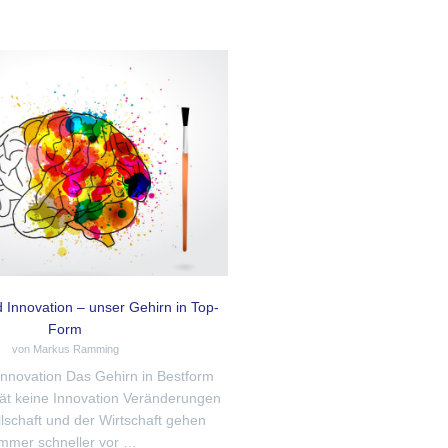
d Innovation – unser Gehirn in Top-
Form
von Markus Ramming
 Innovation Das Gehirn in Bestform
tät keine Innovation Veränderungen
llschaft und der Wirtschaft gehen
immer schneller vor …