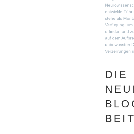
Neurowissensch
entwickle Führ
stehe als Ment
Verfügung, um 
erfinden und zu
auf dem Aufbr
unbewussten D
Verzerrungen 
DIE
NEU
BLO
BEI