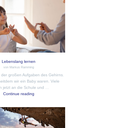
Lebenslang lernen
von Markus Ramming
e der großen Aufgaben des Gehirns.
seitdem wir ein Baby waren. Viele
 jetzt an die Schule und …
Continue reading