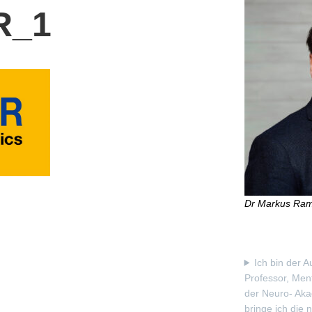
R_1
Dr Markus Ra
Ich bin der A
Professor, Men
der Neuro- Aka
bringe ich die 