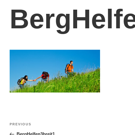
BergHelfe
PREVIOUS
BergHelfen3breit1