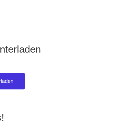
unterladen
rladen
s!