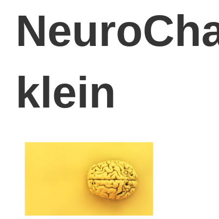
NeuroCh
klein