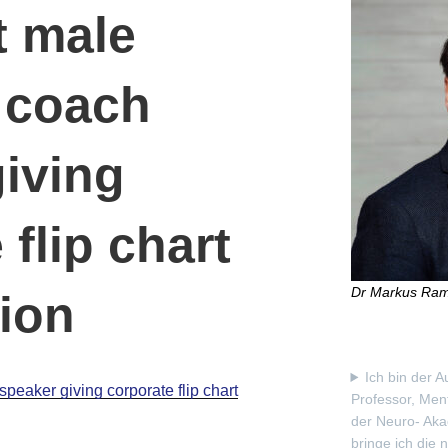
t male
 coach
iving
 flip chart
Dr Markus Ra
ion
Ich bin der A
peaker giving corporate flip chart
Professor, Men
der Neuro- Aka
bringe ich die 