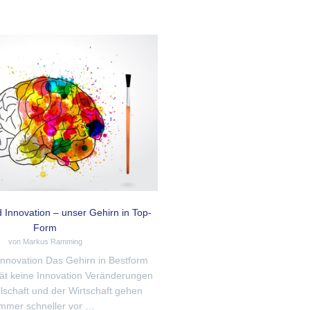
d Innovation – unser Gehirn in Top-
Form
von Markus Ramming
 Innovation Das Gehirn in Bestform
tät keine Innovation Veränderungen
llschaft und der Wirtschaft gehen
immer schneller vor …