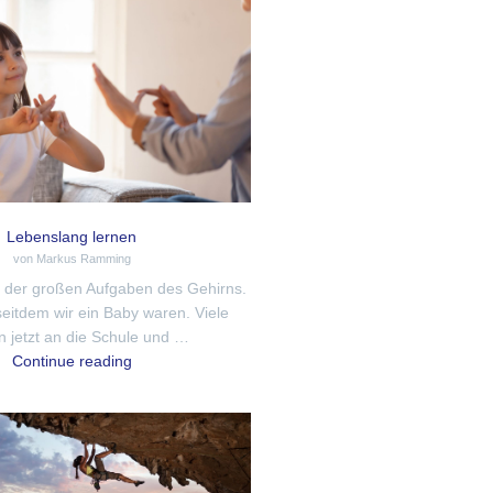
Lebenslang lernen
von Markus Ramming
e der großen Aufgaben des Gehirns.
seitdem wir ein Baby waren. Viele
 jetzt an die Schule und …
Continue reading