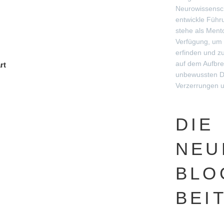
Neurowissensch
entwickle Führ
stehe als Ment
Verfügung, um 
erfinden und zu
auf dem Aufbr
rt
unbewussten D
Verzerrungen 
DIE
NEU
BLO
BEI